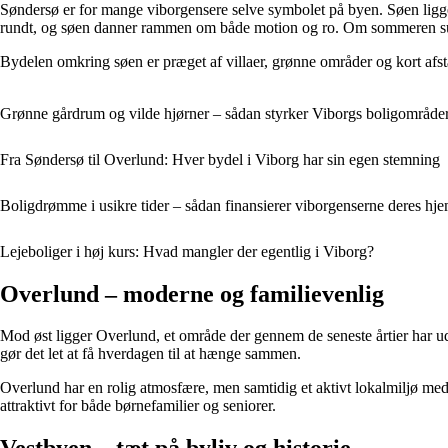
Søndersø er for mange viborgensere selve symbolet på byen. Søen ligger
rundt, og søen danner rammen om både motion og ro. Om sommeren summe
Bydelen omkring søen er præget af villaer, grønne områder og kort afst
Grønne gårdrum og vilde hjørner – sådan styrker Viborgs boligområder
Fra Søndersø til Overlund: Hver bydel i Viborg har sin egen stemning
Boligdrømme i usikre tider – sådan finansierer viborgenserne deres hj
Lejeboliger i høj kurs: Hvad mangler der egentlig i Viborg?
Overlund – moderne og familievenlig
Mod øst ligger Overlund, et område der gennem de seneste årtier har udvi
gør det let at få hverdagen til at hænge sammen.
Overlund har en rolig atmosfære, men samtidig et aktivt lokalmiljø med
attraktivt for både børnefamilier og seniorer.