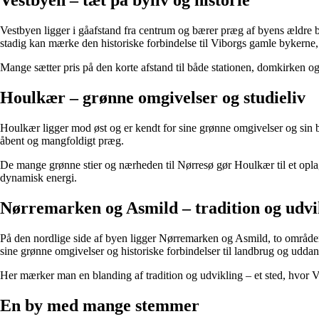
Vestbyen – tæt på byliv og historie
Vestbyen ligger i gåafstand fra centrum og bærer præg af byens ældre b
stadig kan mærke den historiske forbindelse til Viborgs gamle bykerne, 
Mange sætter pris på den korte afstand til både stationen, domkirken og 
Houlkær – grønne omgivelser og studieliv
Houlkær ligger mod øst og er kendt for sine grønne omgivelser og sin b
åbent og mangfoldigt præg.
De mange grønne stier og nærheden til Nørresø gør Houlkær til et oplagt
dynamisk energi.
Nørremarken og Asmild – tradition og udvi
På den nordlige side af byen ligger Nørremarken og Asmild, to områd
sine grønne omgivelser og historiske forbindelser til landbrug og uddan
Her mærker man en blanding af tradition og udvikling – et sted, hvor V
En by med mange stemmer