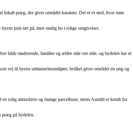
t lokalt præg, der giver området karakter. Det er et sted, hvor man
 byens puls tæt på, men stadig bo i rolige omgivelser.
 bor både studerende, familier og ældre side om side, og bydelen har et
kort vej til byens uddannelsesmiljøer, hvilket giver området en ung og
d en rolig atmosfære og mange parcelhuse, mens Asmild er kendt for
es præg på bydelen.