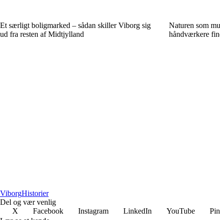
Et særligt boligmarked – sådan skiller Viborg sig
Naturen som mus
ud fra resten af Midtjylland
håndværkere find
Viborg
Historier
Del og vær venlig
X
Facebook
Instagram
LinkedIn
YouTube
Pin