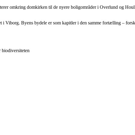
arterer omkring domkirken til de nyere boligområder i Overlund og Hou
et i Viborg. Byens bydele er som kapitler i den samme fortælling – for
 biodiversiteten