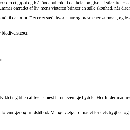
 som et grønt og blåt åndehul midt i det hele, omgivet af stier, træer 
r området af liv, mens vinteren bringer en stille skønhed, når disen
and til centrum. Det er et sted, hvor natur og by smelter sammen, og h
 biodiversiteten
em
klet sig til en af byens mest familievenlige bydele. Her finder man nyer
 foreninger og fritidstilbud. Mange vælger området for dets tryghed og