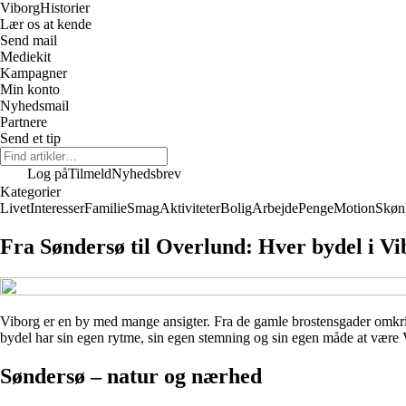
Viborg
Historier
Lær os at kende
Send mail
Mediekit
Kampagner
Min konto
Nyhedsmail
Partnere
Send et tip
Log på
Tilmeld
Nyhedsbrev
Kategorier
Livet
Interesser
Familie
Smag
Aktiviteter
Bolig
Arbejde
Penge
Motion
Skøn
Fra Søndersø til Overlund: Hver bydel i Vi
Viborg er en by med mange ansigter. Fra de gamle brostensgader omkri
bydel har sin egen rytme, sin egen stemning og sin egen måde at være 
Søndersø – natur og nærhed