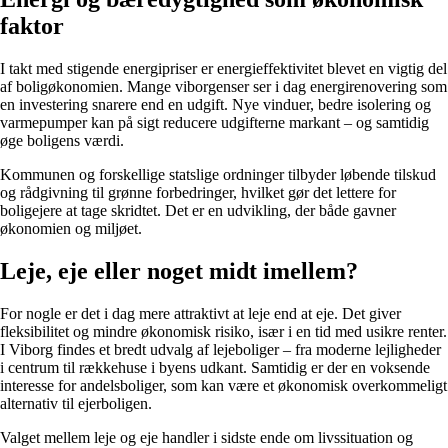
faktor
I takt med stigende energipriser er energieffektivitet blevet en vigtig del
af boligøkonomien. Mange viborgenser ser i dag energirenovering som
en investering snarere end en udgift. Nye vinduer, bedre isolering og
varmepumper kan på sigt reducere udgifterne markant – og samtidig
øge boligens værdi.
Kommunen og forskellige statslige ordninger tilbyder løbende tilskud
og rådgivning til grønne forbedringer, hvilket gør det lettere for
boligejere at tage skridtet. Det er en udvikling, der både gavner
økonomien og miljøet.
Leje, eje eller noget midt imellem?
For nogle er det i dag mere attraktivt at leje end at eje. Det giver
fleksibilitet og mindre økonomisk risiko, især i en tid med usikre renter.
I Viborg findes et bredt udvalg af lejeboliger – fra moderne lejligheder
i centrum til rækkehuse i byens udkant. Samtidig er der en voksende
interesse for andelsboliger, som kan være et økonomisk overkommeligt
alternativ til ejerboligen.
Valget mellem leje og eje handler i sidste ende om livssituation og