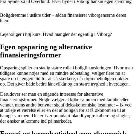
Fra Søndersø til Overlund: Hver bydel i Viborg har sin egen stemning
Boligdrømme i usikre tider – sådan finansierer viborgenserne deres
hjem
Lejeboliger i høj kurs: Hvad mangler der egentlig i Viborg?
Egen opsparing og alternative
finansieringsformer
Opsparing spiller en stadig større rolle i boligfinansieringen. Hvor man
tidligere kunne nøjes med en mindre udbetaling, vælger flere nu at
spare op i længere tid for at stå stærkere, når drømmeboligen dukker
op. Det giver både bedre lånevilkår og en større tryghed i hverdagen.
Derudover ser man en stigende interesse for alternative
finansieringsformer. Nogle vælger at købe sammen med familie eller
venner, mens andre benytter sig af deleøkonomiske løsninger – fx ved
at udleje et værelse eller en del af boligen for at få økonomien til at
hænge sammen. Det er især populært blandt yngre købere og singler,
der ønsker at komme ind på markedet.
Energi og bæredygtighed som økonomisk