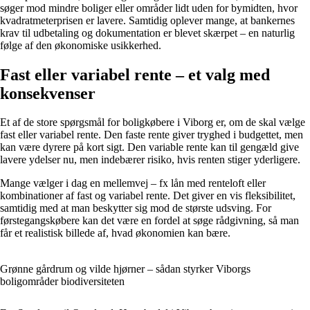
søger mod mindre boliger eller områder lidt uden for bymidten, hvor
kvadratmeterprisen er lavere. Samtidig oplever mange, at bankernes
krav til udbetaling og dokumentation er blevet skærpet – en naturlig
følge af den økonomiske usikkerhed.
Fast eller variabel rente – et valg med
konsekvenser
Et af de store spørgsmål for boligkøbere i Viborg er, om de skal vælge
fast eller variabel rente. Den faste rente giver tryghed i budgettet, men
kan være dyrere på kort sigt. Den variable rente kan til gengæld give
lavere ydelser nu, men indebærer risiko, hvis renten stiger yderligere.
Mange vælger i dag en mellemvej – fx lån med renteloft eller
kombinationer af fast og variabel rente. Det giver en vis fleksibilitet,
samtidig med at man beskytter sig mod de største udsving. For
førstegangskøbere kan det være en fordel at søge rådgivning, så man
får et realistisk billede af, hvad økonomien kan bære.
Grønne gårdrum og vilde hjørner – sådan styrker Viborgs
boligområder biodiversiteten