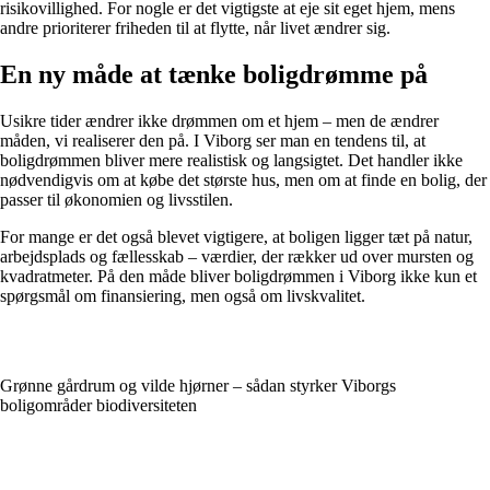
risikovillighed. For nogle er det vigtigste at eje sit eget hjem, mens
andre prioriterer friheden til at flytte, når livet ændrer sig.
En ny måde at tænke boligdrømme på
Usikre tider ændrer ikke drømmen om et hjem – men de ændrer
måden, vi realiserer den på. I Viborg ser man en tendens til, at
boligdrømmen bliver mere realistisk og langsigtet. Det handler ikke
nødvendigvis om at købe det største hus, men om at finde en bolig, der
passer til økonomien og livsstilen.
For mange er det også blevet vigtigere, at boligen ligger tæt på natur,
arbejdsplads og fællesskab – værdier, der rækker ud over mursten og
kvadratmeter. På den måde bliver boligdrømmen i Viborg ikke kun et
spørgsmål om finansiering, men også om livskvalitet.
Grønne gårdrum og vilde hjørner – sådan styrker Viborgs
boligområder biodiversiteten