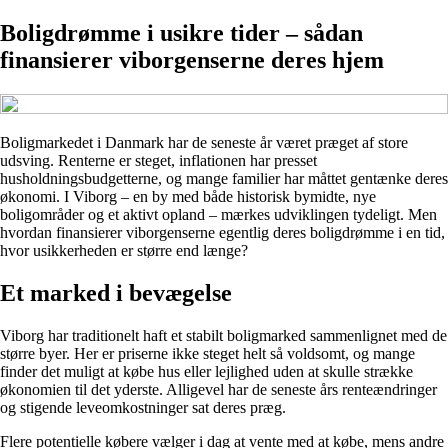
Boligdrømme i usikre tider – sådan
finansierer viborgenserne deres hjem
Boligmarkedet i Danmark har de seneste år været præget af store
udsving. Renterne er steget, inflationen har presset
husholdningsbudgetterne, og mange familier har måttet gentænke deres
økonomi. I Viborg – en by med både historisk bymidte, nye
boligområder og et aktivt opland – mærkes udviklingen tydeligt. Men
hvordan finansierer viborgenserne egentlig deres boligdrømme i en tid,
hvor usikkerheden er større end længe?
Et marked i bevægelse
Viborg har traditionelt haft et stabilt boligmarked sammenlignet med de
større byer. Her er priserne ikke steget helt så voldsomt, og mange
finder det muligt at købe hus eller lejlighed uden at skulle strække
økonomien til det yderste. Alligevel har de seneste års renteændringer
og stigende leveomkostninger sat deres præg.
Flere potentielle købere vælger i dag at vente med at købe, mens andre