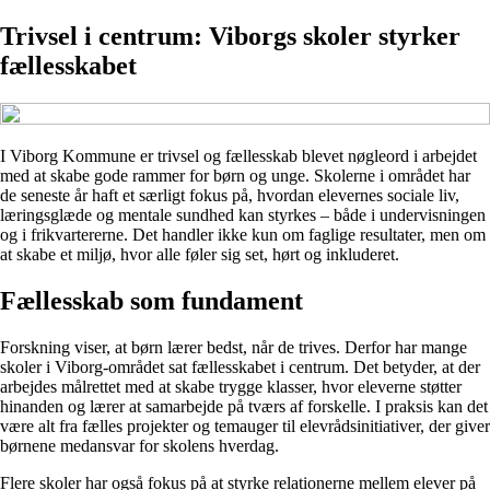
Trivsel i centrum: Viborgs skoler styrker
fællesskabet
I Viborg Kommune er trivsel og fællesskab blevet nøgleord i arbejdet
med at skabe gode rammer for børn og unge. Skolerne i området har
de seneste år haft et særligt fokus på, hvordan elevernes sociale liv,
læringsglæde og mentale sundhed kan styrkes – både i undervisningen
og i frikvartererne. Det handler ikke kun om faglige resultater, men om
at skabe et miljø, hvor alle føler sig set, hørt og inkluderet.
Fællesskab som fundament
Forskning viser, at børn lærer bedst, når de trives. Derfor har mange
skoler i Viborg-området sat fællesskabet i centrum. Det betyder, at der
arbejdes målrettet med at skabe trygge klasser, hvor eleverne støtter
hinanden og lærer at samarbejde på tværs af forskelle. I praksis kan det
være alt fra fælles projekter og temauger til elevrådsinitiativer, der giver
børnene medansvar for skolens hverdag.
Flere skoler har også fokus på at styrke relationerne mellem elever på