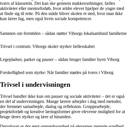
tværs af klassetrin. Det kan ske gennem makkerordninger, fælles
aktiviteter eller mentorforløb, hvor ældre elever hjælper de yngre med
at finde sig til rette. På den måde bliver skolen et sted, hvor man ikke
kun lærer fag, men også livets sociale kompetencer.
Sammen om fremtiden – sådan støtter Viborgs lokalsamfund familierne
Trivsel i centrum: Viborgs skoler styrker fællesskabet
Legepladser, parker og pauser – sådan bruger familier byen Viborg
Forskellighed som styrke: Når familier mødes på tværs i Viborg
Trivsel i undervisningen
Trivsel handler ikke kun om pauser og sociale aktiviteter – det er også
en del af undervisningen. Mange lærere arbejder i dag med metoder,
der fremmer samarbejde, dialog og refleksion. Gruppearbejde,
projektforløb og kreative læringsformer giver eleverne mulighed for at
bruge deres styrker og lære af hinanden.
Derudover er der øget opmærksomhed på elevernes mentale sundhed.