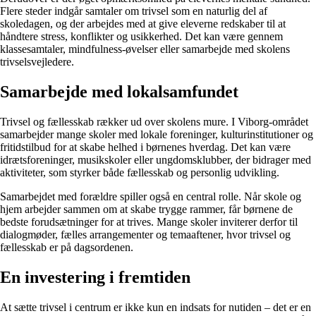
Flere steder indgår samtaler om trivsel som en naturlig del af
skoledagen, og der arbejdes med at give eleverne redskaber til at
håndtere stress, konflikter og usikkerhed. Det kan være gennem
klassesamtaler, mindfulness-øvelser eller samarbejde med skolens
trivselsvejledere.
Samarbejde med lokalsamfundet
Trivsel og fællesskab rækker ud over skolens mure. I Viborg-området
samarbejder mange skoler med lokale foreninger, kulturinstitutioner og
fritidstilbud for at skabe helhed i børnenes hverdag. Det kan være
idrætsforeninger, musikskoler eller ungdomsklubber, der bidrager med
aktiviteter, som styrker både fællesskab og personlig udvikling.
Samarbejdet med forældre spiller også en central rolle. Når skole og
hjem arbejder sammen om at skabe trygge rammer, får børnene de
bedste forudsætninger for at trives. Mange skoler inviterer derfor til
dialogmøder, fælles arrangementer og temaaftener, hvor trivsel og
fællesskab er på dagsordenen.
En investering i fremtiden
At sætte trivsel i centrum er ikke kun en indsats for nutiden – det er en