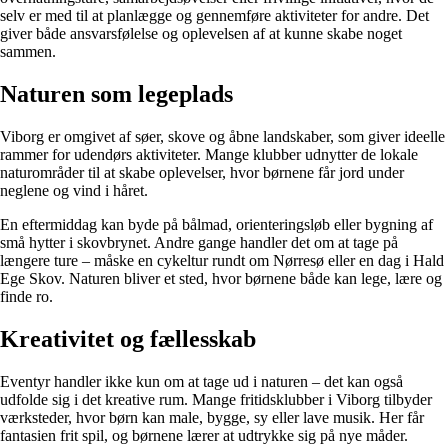
selv er med til at planlægge og gennemføre aktiviteter for andre. Det
giver både ansvarsfølelse og oplevelsen af at kunne skabe noget
sammen.
Naturen som legeplads
Viborg er omgivet af søer, skove og åbne landskaber, som giver ideelle
rammer for udendørs aktiviteter. Mange klubber udnytter de lokale
naturområder til at skabe oplevelser, hvor børnene får jord under
neglene og vind i håret.
En eftermiddag kan byde på bålmad, orienteringsløb eller bygning af
små hytter i skovbrynet. Andre gange handler det om at tage på
længere ture – måske en cykeltur rundt om Nørresø eller en dag i Hald
Ege Skov. Naturen bliver et sted, hvor børnene både kan lege, lære og
finde ro.
Kreativitet og fællesskab
Eventyr handler ikke kun om at tage ud i naturen – det kan også
udfolde sig i det kreative rum. Mange fritidsklubber i Viborg tilbyder
værksteder, hvor børn kan male, bygge, sy eller lave musik. Her får
fantasien frit spil, og børnene lærer at udtrykke sig på nye måder.