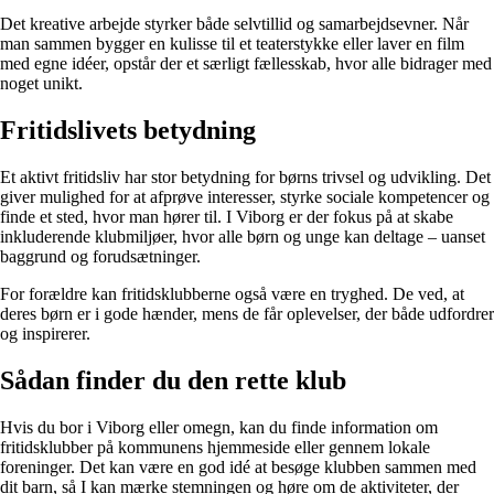
Det kreative arbejde styrker både selvtillid og samarbejdsevner. Når
man sammen bygger en kulisse til et teaterstykke eller laver en film
med egne idéer, opstår der et særligt fællesskab, hvor alle bidrager med
noget unikt.
Fritidslivets betydning
Et aktivt fritidsliv har stor betydning for børns trivsel og udvikling. Det
giver mulighed for at afprøve interesser, styrke sociale kompetencer og
finde et sted, hvor man hører til. I Viborg er der fokus på at skabe
inkluderende klubmiljøer, hvor alle børn og unge kan deltage – uanset
baggrund og forudsætninger.
For forældre kan fritidsklubberne også være en tryghed. De ved, at
deres børn er i gode hænder, mens de får oplevelser, der både udfordrer
og inspirerer.
Sådan finder du den rette klub
Hvis du bor i Viborg eller omegn, kan du finde information om
fritidsklubber på kommunens hjemmeside eller gennem lokale
foreninger. Det kan være en god idé at besøge klubben sammen med
dit barn, så I kan mærke stemningen og høre om de aktiviteter, der