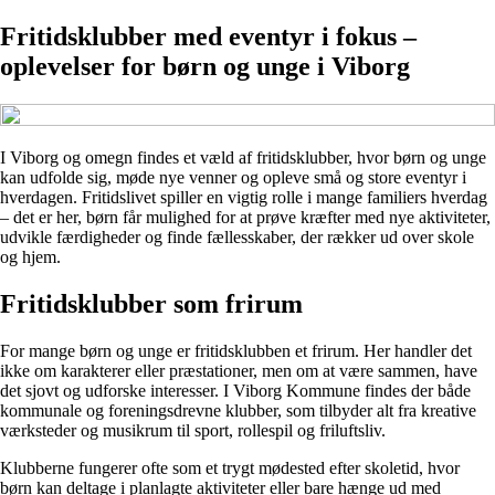
Fritidsklubber med eventyr i fokus –
oplevelser for børn og unge i Viborg
I Viborg og omegn findes et væld af fritidsklubber, hvor børn og unge
kan udfolde sig, møde nye venner og opleve små og store eventyr i
hverdagen. Fritidslivet spiller en vigtig rolle i mange familiers hverdag
– det er her, børn får mulighed for at prøve kræfter med nye aktiviteter,
udvikle færdigheder og finde fællesskaber, der rækker ud over skole
og hjem.
Fritidsklubber som frirum
For mange børn og unge er fritidsklubben et frirum. Her handler det
ikke om karakterer eller præstationer, men om at være sammen, have
det sjovt og udforske interesser. I Viborg Kommune findes der både
kommunale og foreningsdrevne klubber, som tilbyder alt fra kreative
værksteder og musikrum til sport, rollespil og friluftsliv.
Klubberne fungerer ofte som et trygt mødested efter skoletid, hvor
børn kan deltage i planlagte aktiviteter eller bare hænge ud med