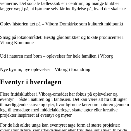
vennerne. Det sociale fællesskab er i centrum, og mange klubber
lægger vægt på, at børnene selv får indflydelse på, hvad der skal ske.
Oplev historien tæt på – Viborg Domkirke som kulturelt midtpunkt
Smag på lokalområdet: Besøg gårdbutikker og lokale producenter i
Viborg Kommune
Ud i naturen med børn – oplevelser for hele familien i Viborg
Nye byrum, nye oplevelser – Viborg i forandring
Eventyr i hverdagen
Flere fritidsklubber i Viborg-området har fokus på oplevelser og
eventyr – både i naturen og i fantasien. Det kan være alt fra udflugter
til nærliggende skove og søer, hvor børnene lærer om naturen gennem
leg, til temadage med middelalderlege, skattejagter eller kreative
projekter inspireret af eventyr og myter.
For de lidt ældre unge kan eventyret tage form af større projekter:
overnatningsture, samarbejdsøvelser eller frivillige initiativer, hvor de